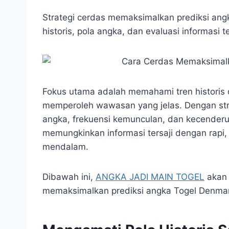
h
a
e
e
k
i
h
a
c
s
l
y
n
a
Strategi cerdas memaksimalkan prediksi angk
t
e
s
e
p
e
r
historis, pola angka, dan evaluasi informasi te
s
b
e
g
e
e
A
o
n
r
p
o
g
a
p
k
e
m
r
Fokus utama adalah memahami tren historis d
memperoleh wawasan yang jelas. Dengan str
angka, frekuensi kemunculan, dan kecenderun
memungkinkan informasi tersaji dengan rapi, 
mendalam.
Dibawah ini,
ANGKA JADI MAIN TOGEL
akan 
memaksimalkan prediksi angka Togel Denma