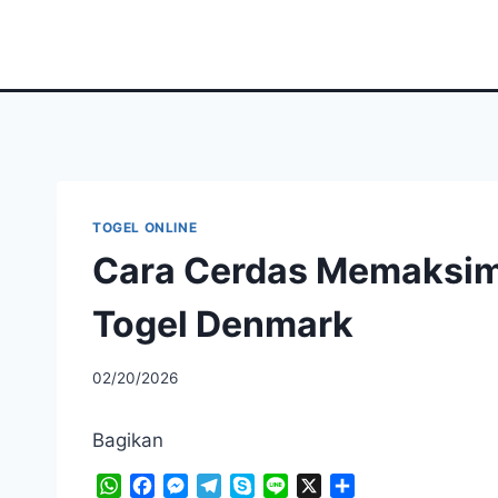
Skip
to
content
TOGEL ONLINE
Cara Cerdas Memaksim
Togel Denmark
02/20/2026
Bagikan
W
F
M
T
S
L
X
S