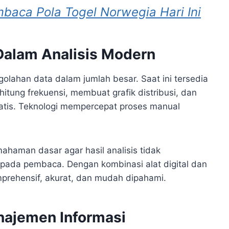
aca Pola Togel Norwegia Hari Ini
alam Analisis Modern
ahan data dalam jumlah besar. Saat ini tersedia
itung frekuensi, membuat grafik distribusi, dan
matis. Teknologi mempercepat proses manual
haman dasar agar hasil analisis tidak
g pada pembaca. Dengan kombinasi alat digital dan
omprehensif, akurat, dan mudah dipahami.
anajemen Informasi