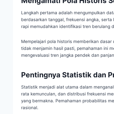
Mengamati Pola Historis Se
Langkah pertama adalah mengumpulkan data h
berdasarkan tanggal, frekuensi angka, serta
rapi memudahkan identifikasi tren berulang d
Mempelajari pola historis memberikan dasar
tidak menjamin hasil pasti, pemahaman ini
mengevaluasi tren jangka pendek dan panjan
Pentingnya Statistik dan P
Statistik menjadi alat utama dalam menganali
rata kemunculan, dan distribusi frekuensi 
yang bermakna. Pemahaman probabilitas mem
rasional.