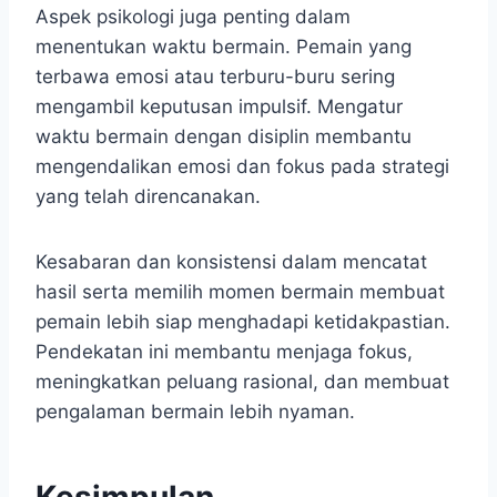
Aspek psikologi juga penting dalam
menentukan waktu bermain. Pemain yang
terbawa emosi atau terburu-buru sering
mengambil keputusan impulsif. Mengatur
waktu bermain dengan disiplin membantu
mengendalikan emosi dan fokus pada strategi
yang telah direncanakan.
Kesabaran dan konsistensi dalam mencatat
hasil serta memilih momen bermain membuat
pemain lebih siap menghadapi ketidakpastian.
Pendekatan ini membantu menjaga fokus,
meningkatkan peluang rasional, dan membuat
pengalaman bermain lebih nyaman.