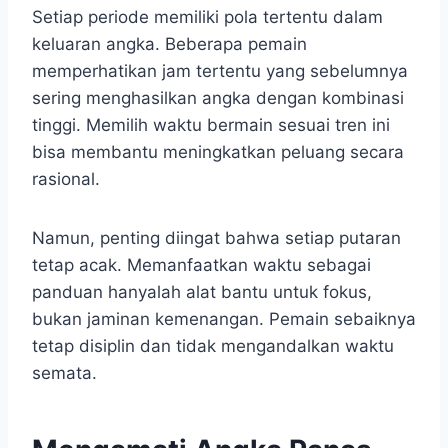
Setiap periode memiliki pola tertentu dalam
keluaran angka. Beberapa pemain
memperhatikan jam tertentu yang sebelumnya
sering menghasilkan angka dengan kombinasi
tinggi. Memilih waktu bermain sesuai tren ini
bisa membantu meningkatkan peluang secara
rasional.
Namun, penting diingat bahwa setiap putaran
tetap acak. Memanfaatkan waktu sebagai
panduan hanyalah alat bantu untuk fokus,
bukan jaminan kemenangan. Pemain sebaiknya
tetap disiplin dan tidak mengandalkan waktu
semata.