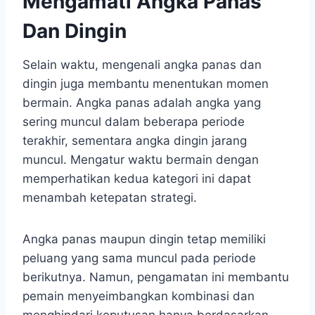
Mengamati Angka Panas
Dan Dingin
Selain waktu, mengenali angka panas dan
dingin juga membantu menentukan momen
bermain. Angka panas adalah angka yang
sering muncul dalam beberapa periode
terakhir, sementara angka dingin jarang
muncul. Mengatur waktu bermain dengan
memperhatikan kedua kategori ini dapat
menambah ketepatan strategi.
Angka panas maupun dingin tetap memiliki
peluang yang sama muncul pada periode
berikutnya. Namun, pengamatan ini membantu
pemain menyeimbangkan kombinasi dan