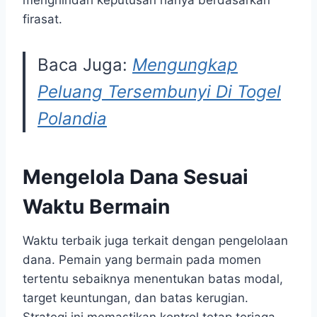
menghindari keputusan hanya berdasarkan
firasat.
Baca Juga:
Mengungkap
Peluang Tersembunyi Di Togel
Polandia
Mengelola Dana Sesuai
Waktu Bermain
Waktu terbaik juga terkait dengan pengelolaan
dana. Pemain yang bermain pada momen
tertentu sebaiknya menentukan batas modal,
target keuntungan, dan batas kerugian.