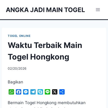
Skip
ANGKA JADI MAIN TOGEL
to
content
TOGEL ONLINE
Waktu Terbaik Main
Togel Hongkong
02/20/2026
Bagikan
W
F
M
T
S
L
X
S
h
a
e
e
k
i
h
a
c
s
l
y
n
a
Bermain Togel Hongkong membutuhkan
t
e
s
e
p
e
r