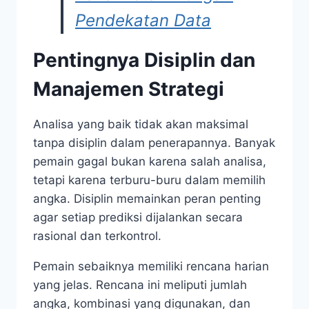
Pendekatan Data
Pentingnya Disiplin dan
Manajemen Strategi
Analisa yang baik tidak akan maksimal
tanpa disiplin dalam penerapannya. Banyak
pemain gagal bukan karena salah analisa,
tetapi karena terburu-buru dalam memilih
angka. Disiplin memainkan peran penting
agar setiap prediksi dijalankan secara
rasional dan terkontrol.
Pemain sebaiknya memiliki rencana harian
yang jelas. Rencana ini meliputi jumlah
angka, kombinasi yang digunakan, dan