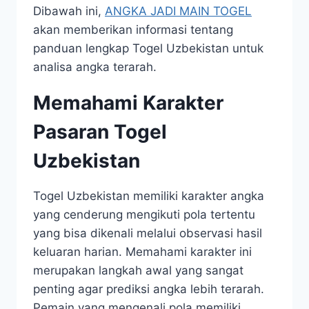
Dibawah ini,
ANGKA JADI MAIN TOGEL
akan memberikan informasi tentang
panduan lengkap Togel Uzbekistan untuk
analisa angka terarah.
Memahami Karakter
Pasaran Togel
Uzbekistan
Togel Uzbekistan memiliki karakter angka
yang cenderung mengikuti pola tertentu
yang bisa dikenali melalui observasi hasil
keluaran harian. Memahami karakter ini
merupakan langkah awal yang sangat
penting agar prediksi angka lebih terarah.
Pemain yang mengenali pola memiliki