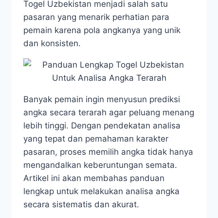
Togel Uzbekistan menjadi salah satu
pasaran yang menarik perhatian para
pemain karena pola angkanya yang unik
dan konsisten.
Banyak pemain ingin menyusun prediksi
angka secara terarah agar peluang menang
lebih tinggi. Dengan pendekatan analisa
yang tepat dan pemahaman karakter
pasaran, proses memilih angka tidak hanya
mengandalkan keberuntungan semata.
Artikel ini akan membahas panduan
lengkap untuk melakukan analisa angka
secara sistematis dan akurat.