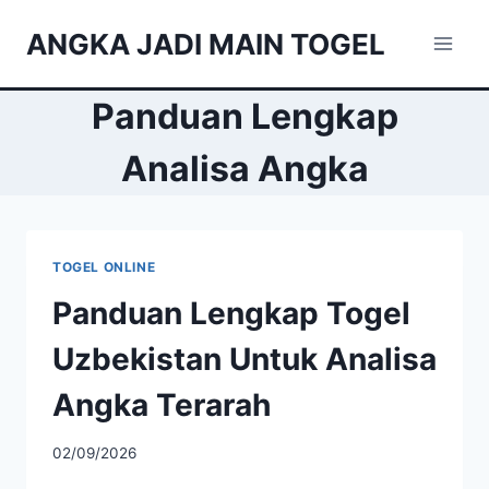
Skip
ANGKA JADI MAIN TOGEL
to
content
Panduan Lengkap
Analisa Angka
TOGEL ONLINE
Panduan Lengkap Togel
Uzbekistan Untuk Analisa
Angka Terarah
02/09/2026