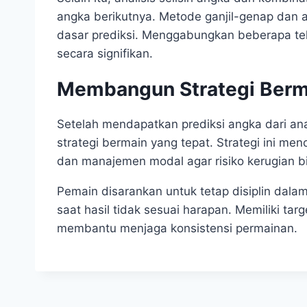
angka berikutnya. Metode ganjil-genap dan a
dasar prediksi. Menggabungkan beberapa tekni
secara signifikan.
Membangun Strategi Berma
Setelah mendapatkan prediksi angka dari anal
strategi bermain yang tepat. Strategi ini men
dan manajemen modal agar risiko kerugian bis
Pemain disarankan untuk tetap disiplin dala
saat hasil tidak sesuai harapan. Memiliki ta
membantu menjaga konsistensi permainan.