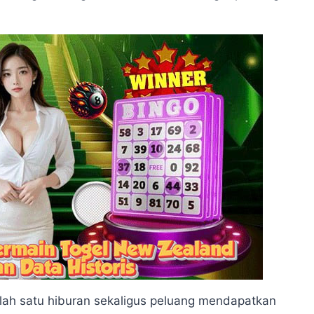
lah satu hiburan sekaligus peluang mendapatkan