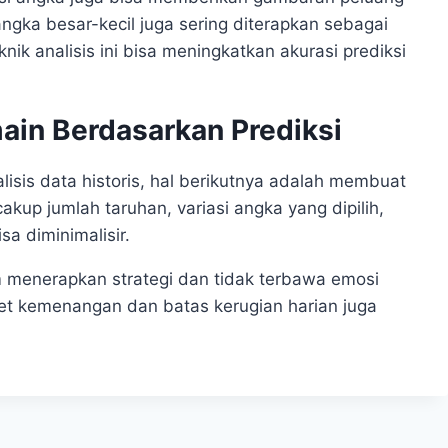
ngka besar-kecil juga sering diterapkan sebagai
k analisis ini bisa meningkatkan akurasi prediksi
in Berdasarkan Prediksi
isis data historis, hal berikutnya adalah membuat
cakup jumlah taruhan, variasi angka yang dipilih,
a diminimalisir.
m menerapkan strategi dan tidak terbawa emosi
rget kemenangan dan batas kerugian harian juga