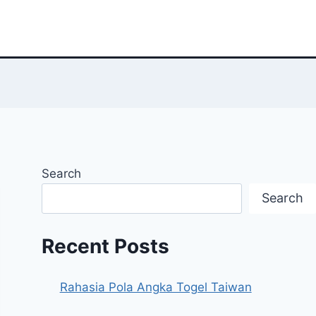
Search
Search
Recent Posts
Rahasia Pola Angka Togel Taiwan