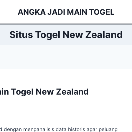
ANGKA JADI MAIN TOGEL
Situs Togel New Zealand
ain Togel New Zealand
nd dengan menganalisis data historis agar peluang