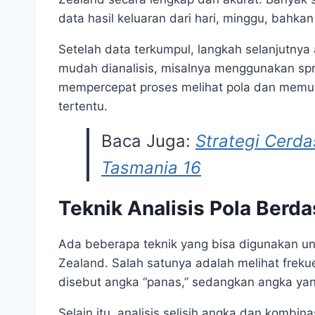
data hasil keluaran dari hari, minggu, bahka
Setelah data terkumpul, langkah selanjutny
mudah dianalisis, misalnya menggunakan spr
mempercepat proses melihat pola dan memu
tertentu.
Baca Juga:
Strategi Cerd
Tasmania 16
Teknik Analisis Pola Berda
Ada beberapa teknik yang bisa digunakan un
Zealand. Salah satunya adalah melihat frek
disebut angka “panas,” sedangkan angka yang
Selain itu, analisis selisih angka dan komb