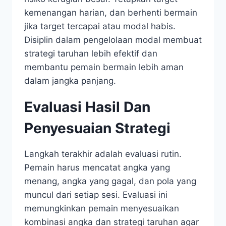
kemenangan harian, dan berhenti bermain
jika target tercapai atau modal habis.
Disiplin dalam pengelolaan modal membuat
strategi taruhan lebih efektif dan
membantu pemain bermain lebih aman
dalam jangka panjang.
Evaluasi Hasil Dan
Penyesuaian Strategi
Langkah terakhir adalah evaluasi rutin.
Pemain harus mencatat angka yang
menang, angka yang gagal, dan pola yang
muncul dari setiap sesi. Evaluasi ini
memungkinkan pemain menyesuaikan
kombinasi angka dan strategi taruhan agar