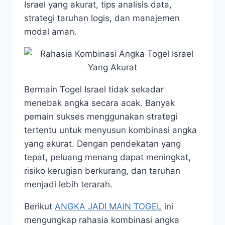
Israel yang akurat, tips analisis data,
strategi taruhan logis, dan manajemen
modal aman.
Bermain Togel Israel tidak sekadar
menebak angka secara acak. Banyak
pemain sukses menggunakan strategi
tertentu untuk menyusun kombinasi angka
yang akurat. Dengan pendekatan yang
tepat, peluang menang dapat meningkat,
risiko kerugian berkurang, dan taruhan
menjadi lebih terarah.
Berikut
ANGKA JADI MAIN TOGEL
ini
mengungkap rahasia kombinasi angka