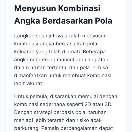
Menyusun Kombinasi
Angka Berdasarkan Pola
Langkah selanjutnya adalah menyusun
kombinasi angka berdasarkan pola
keluaran yang telah diamati. Beberapa
angka cenderung muncul berulang atau
dalam urutan tertentu, dan pola ini bisa
dimanfaatkan untuk membuat kombinasi
lebih akurat.
Untuk pemula, disarankan memulai dengan
kombinasi sederhana seperti 2D atau 3D.
Dengan strategi berbasis pola, taruhan
menjadi lebih terarah dan risiko acak
berkurang. Pemain berpengalaman dapat