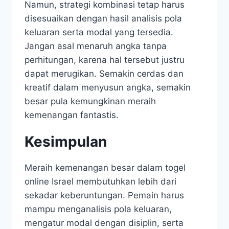
Namun, strategi kombinasi tetap harus
disesuaikan dengan hasil analisis pola
keluaran serta modal yang tersedia.
Jangan asal menaruh angka tanpa
perhitungan, karena hal tersebut justru
dapat merugikan. Semakin cerdas dan
kreatif dalam menyusun angka, semakin
besar pula kemungkinan meraih
kemenangan fantastis.
Kesimpulan
Meraih kemenangan besar dalam togel
online Israel membutuhkan lebih dari
sekadar keberuntungan. Pemain harus
mampu menganalisis pola keluaran,
mengatur modal dengan disiplin, serta