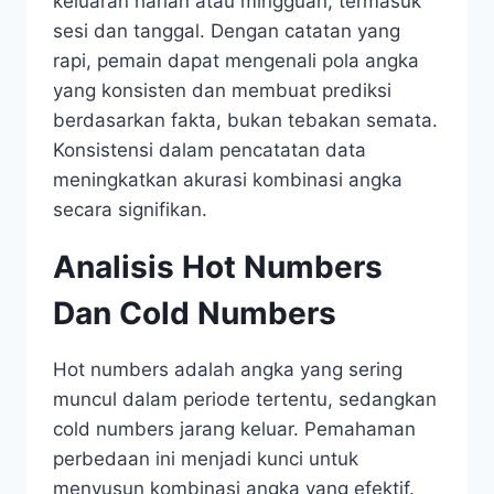
keluaran harian atau mingguan, termasuk
sesi dan tanggal. Dengan catatan yang
rapi, pemain dapat mengenali pola angka
yang konsisten dan membuat prediksi
berdasarkan fakta, bukan tebakan semata.
Konsistensi dalam pencatatan data
meningkatkan akurasi kombinasi angka
secara signifikan.
Analisis Hot Numbers
Dan Cold Numbers
Hot numbers adalah angka yang sering
muncul dalam periode tertentu, sedangkan
cold numbers jarang keluar. Pemahaman
perbedaan ini menjadi kunci untuk
menyusun kombinasi angka yang efektif.