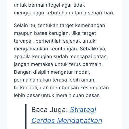
untuk bermain togel agar tidak
mengganggu kebutuhan utama sehari-hari.
Selain itu, tentukan target kemenangan
maupun batas kerugian. Jika target
tercapai, berhentilah sejenak untuk
mengamankan keuntungan. Sebaliknya,
apabila kerugian sudah mencapai batas,
jangan memaksa untuk terus bermain.
Dengan disiplin mengatur modal,
permainan akan terasa lebih aman,
terkendali, dan memberikan kesempatan
lebih besar untuk meraih cuan besar.
Baca Juga:
Strategi
Cerdas Mendapatkan