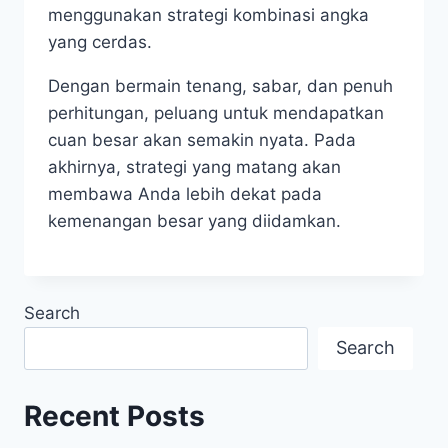
menggunakan strategi kombinasi angka
yang cerdas.
Dengan bermain tenang, sabar, dan penuh
perhitungan, peluang untuk mendapatkan
cuan besar akan semakin nyata. Pada
akhirnya, strategi yang matang akan
membawa Anda lebih dekat pada
kemenangan besar yang diidamkan.
Search
Search
Recent Posts