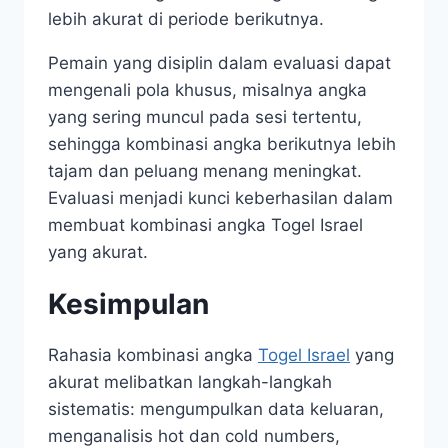
lebih akurat di periode berikutnya.
Pemain yang disiplin dalam evaluasi dapat
mengenali pola khusus, misalnya angka
yang sering muncul pada sesi tertentu,
sehingga kombinasi angka berikutnya lebih
tajam dan peluang menang meningkat.
Evaluasi menjadi kunci keberhasilan dalam
membuat kombinasi angka Togel Israel
yang akurat.
Kesimpulan
Rahasia kombinasi angka
Togel Israel
yang
akurat melibatkan langkah-langkah
sistematis: mengumpulkan data keluaran,
menganalisis hot dan cold numbers,