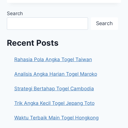
Search
Search
Recent Posts
Rahasia Pola Angka Togel Taiwan
Analisis Angka Harian Togel Maroko
Strategi Bertahap Togel Cambodia
Trik Angka Kecil Togel Jepang Toto
Waktu Terbaik Main Togel Hongkong