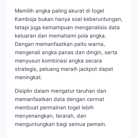
Memilih angka paling akurat di togel
Kamboja bukan hanya soal keberuntungan,
tetapi juga kemampuan menganalisis data
keluaran dan memahami pola angka.
Dengan memanfaatkan paito warna,
mengenali angka panas dan dingin, serta
menyusun kombinasi angka secara
strategis, peluang meraih jackpot dapat
meningkat.
Disiplin dalam mengatur taruhan dan
memanfaatkan data dengan cermat
membuat permainan togel lebih
menyenangkan, terarah, dan
menguntungkan bagi semua pemain.