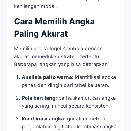
kehilangan modal.
Cara Memilih Angka
Paling Akurat
Memilih angka togel Kamboja dengan
akurat memerlukan strategi tertentu.
Beberapa langkah yang bisa diterapkan:
Analisis paito warna:
identifikasi angka
panas dan dingin dari tabel keluaran.
Pola berulang:
perhatikan urutan angka
yang sering muncul secara konsisten.
Kombinasi angka:
gunakan metode
penjumlahan digit atau kombinasi angka