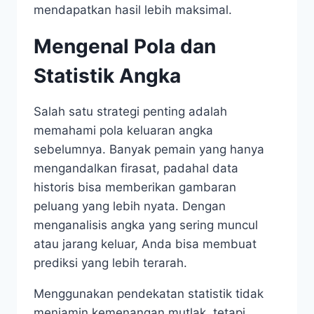
mendapatkan hasil lebih maksimal.
Mengenal Pola dan
Statistik Angka
Salah satu strategi penting adalah
memahami pola keluaran angka
sebelumnya. Banyak pemain yang hanya
mengandalkan firasat, padahal data
historis bisa memberikan gambaran
peluang yang lebih nyata. Dengan
menganalisis angka yang sering muncul
atau jarang keluar, Anda bisa membuat
prediksi yang lebih terarah.
Menggunakan pendekatan statistik tidak
menjamin kemenangan mutlak, tetapi