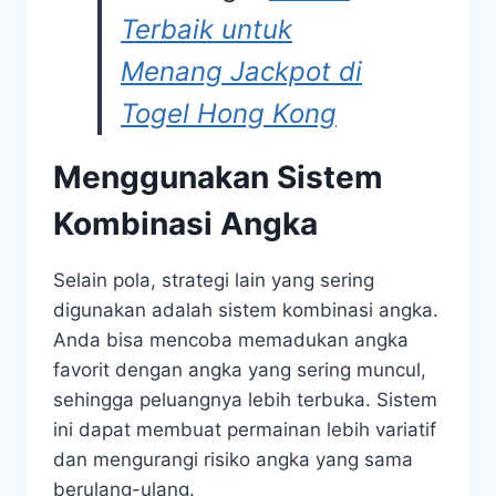
Terbaik untuk
Menang Jackpot di
Togel Hong Kong
Menggunakan Sistem
Kombinasi Angka
Selain pola, strategi lain yang sering
digunakan adalah sistem kombinasi angka.
Anda bisa mencoba memadukan angka
favorit dengan angka yang sering muncul,
sehingga peluangnya lebih terbuka. Sistem
ini dapat membuat permainan lebih variatif
dan mengurangi risiko angka yang sama
berulang-ulang.