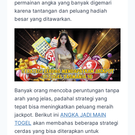
permainan angka yang banyak digemari
karena tantangan dan peluang hadiah
besar yang ditawarkan.
Banyak orang mencoba peruntungan tanpa
arah yang jelas, padahal strategi yang
tepat bisa meningkatkan peluang meraih
jackpot. Berikut ini
ANGKA JADI MAIN
TOGEL
akan membahas beberapa strategi
cerdas yang bisa diterapkan untuk