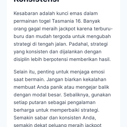
Kesabaran adalah kunci emas dalam
permainan togel Tasmania 16. Banyak
orang gagal meraih jackpot karena terburu-
buru dan mudah tergoda untuk mengubah
strategi di tengah jalan. Padahal, strategi
yang konsisten dan dijalankan dengan
disiplin lebih berpotensi memberikan hasil.
Selain itu, penting untuk menjaga emosi
saat bermain. Jangan biarkan kekalahan
membuat Anda panik atau mengejar balik
dengan modal besar. Sebaliknya, gunakan
setiap putaran sebagai pengalaman
berharga untuk memperbaiki strategi.
Semakin sabar dan konsisten Anda,
semakin dekat peluang meraih jackpot