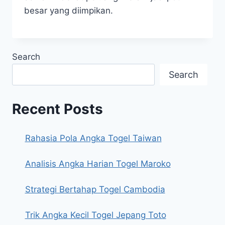
besar yang diimpikan.
Search
Search
Recent Posts
Rahasia Pola Angka Togel Taiwan
Analisis Angka Harian Togel Maroko
Strategi Bertahap Togel Cambodia
Trik Angka Kecil Togel Jepang Toto