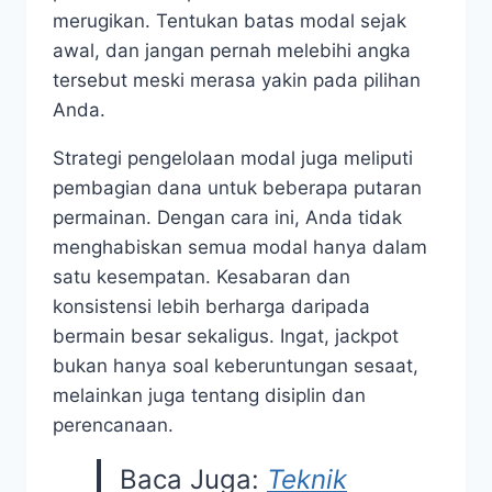
merugikan. Tentukan batas modal sejak
awal, dan jangan pernah melebihi angka
tersebut meski merasa yakin pada pilihan
Anda.
Strategi pengelolaan modal juga meliputi
pembagian dana untuk beberapa putaran
permainan. Dengan cara ini, Anda tidak
menghabiskan semua modal hanya dalam
satu kesempatan. Kesabaran dan
konsistensi lebih berharga daripada
bermain besar sekaligus. Ingat, jackpot
bukan hanya soal keberuntungan sesaat,
melainkan juga tentang disiplin dan
perencanaan.
Baca Juga:
Teknik