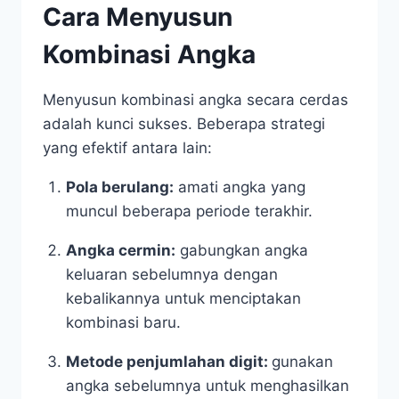
Cara Menyusun
Kombinasi Angka
Menyusun kombinasi angka secara cerdas
adalah kunci sukses. Beberapa strategi
yang efektif antara lain:
Pola berulang:
amati angka yang
muncul beberapa periode terakhir.
Angka cermin:
gabungkan angka
keluaran sebelumnya dengan
kebalikannya untuk menciptakan
kombinasi baru.
Metode penjumlahan digit:
gunakan
angka sebelumnya untuk menghasilkan