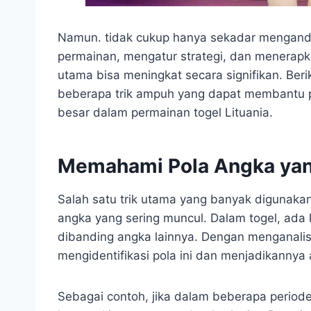
Namun. tidak cukup hanya sekadar mengan
permainan, mengatur strategi, dan menerapk
utama bisa meningkat secara signifikan. Berik
beberapa trik ampuh yang dapat membantu p
besar dalam permainan togel Lituania.
Memahami Pola Angka yan
Salah satu trik utama yang banyak digunak
angka yang sering muncul. Dalam togel, ada 
dibanding angka lainnya. Dengan menganalis
mengidentifikasi pola ini dan menjadikannya
Sebagai contoh, jika dalam beberapa period