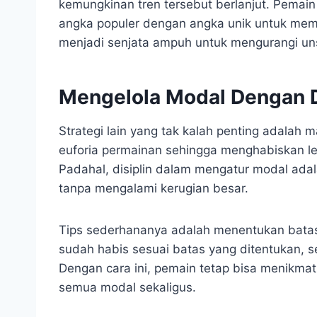
kemungkinan tren tersebut berlanjut. Pema
angka populer dengan angka unik untuk mempe
menjadi senjata ampuh untuk mengurangi uns
Mengelola Modal Dengan D
Strategi lain yang tak kalah penting adala
euforia permainan sehingga menghabiskan l
Padahal, disiplin dalam mengatur modal ada
tanpa mengalami kerugian besar.
Tips sederhananya adalah menentukan batas
sudah habis sesuai batas yang ditentukan, 
Dengan cara ini, pemain tetap bisa menikmat
semua modal sekaligus.