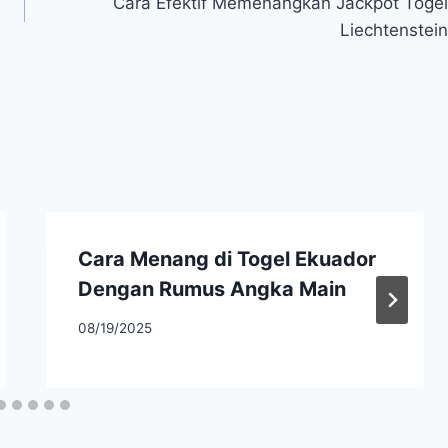
Cara Efektif Memenangkan Jackpot Togel
Liechtenstein
Cara Menang di Togel Ekuador
Dengan Rumus Angka Main
08/19/2025