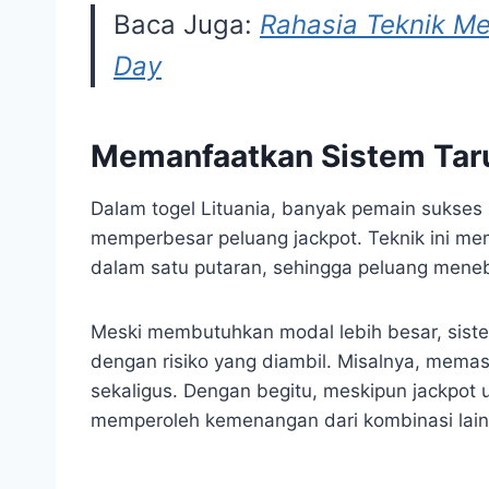
Baca Juga:
Rahasia Teknik Me
Day
Memanfaatkan Sistem Tar
Dalam togel Lituania, banyak pemain sukse
memperbesar peluang jackpot. Teknik ini m
dalam satu putaran, sehingga peluang mene
Meski membutuhkan modal lebih besar, sist
dengan risiko yang diambil. Misalnya, mema
sekaligus. Dengan begitu, meskipun jackpot 
memperoleh kemenangan dari kombinasi lain