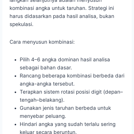
langkah selanjutnya adalah menyusun
kombinasi angka untuk taruhan. Strategi ini
harus didasarkan pada hasil analisa, bukan
spekulasi.
Cara menyusun kombinasi:
Pilih 4–6 angka dominan hasil analisa
sebagai bahan dasar.
Rancang beberapa kombinasi berbeda dari
angka-angka tersebut.
Terapkan sistem rotasi posisi digit (depan–
tengah–belakang).
Gunakan jenis taruhan berbeda untuk
menyebar peluang.
Hindari angka yang sudah terlalu sering
keluar secara beruntun.