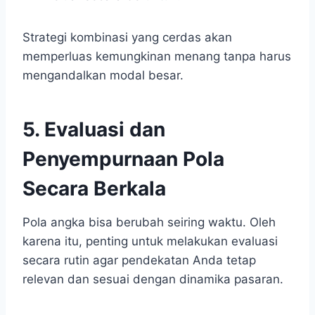
Strategi kombinasi yang cerdas akan
memperluas kemungkinan menang tanpa harus
mengandalkan modal besar.
5. Evaluasi dan
Penyempurnaan Pola
Secara Berkala
Pola angka bisa berubah seiring waktu. Oleh
karena itu, penting untuk melakukan evaluasi
secara rutin agar pendekatan Anda tetap
relevan dan sesuai dengan dinamika pasaran.