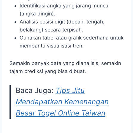
Identifikasi angka yang jarang muncul
(angka dingin).
Analisis posisi digit (depan, tengah,
belakang) secara terpisah.
Gunakan tabel atau grafik sederhana untuk
membantu visualisasi tren.
Semakin banyak data yang dianalisis, semakin
tajam prediksi yang bisa dibuat.
Baca Juga:
Tips Jitu
Mendapatkan Kemenangan
Besar Togel Online Taiwan