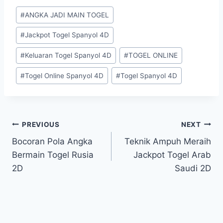
Post
#
ANGKA JADI MAIN TOGEL
Tags:
#
Jackpot Togel Spanyol 4D
#
Keluaran Togel Spanyol 4D
#
TOGEL ONLINE
#
Togel Online Spanyol 4D
#
Togel Spanyol 4D
Post
PREVIOUS
NEXT
Bocoran Pola Angka
Teknik Ampuh Meraih
navigation
Bermain Togel Rusia
Jackpot Togel Arab
2D
Saudi 2D