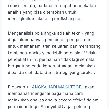
intuisi semata, padahal terdapat pendekatan
analitis yang bisa diterapkan untuk
meningkatkan akurasi prediksi angka.
Menganalisis pola angka adalah teknik yang
digunakan banyak pemain berpengalaman
untuk memahami tren keluaran dan merancang
kombinasi angka yang lebih potensial. Melalui
pendekatan ini, permainan tidak lagi semata
bergantung pada keberuntungan, melainkan
dipandu oleh data dan strategi yang terukur.
Dibawah ini
ANGKA JADI MAIN TOGEL
akan
membahas mengenai bagaimana cara
melakukan analisa angka secara efektif dalam
permainan togel Spanyol 4D agar peluang