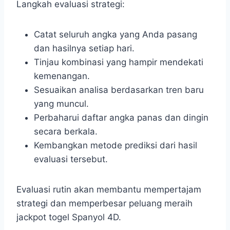
Langkah evaluasi strategi:
Catat seluruh angka yang Anda pasang
dan hasilnya setiap hari.
Tinjau kombinasi yang hampir mendekati
kemenangan.
Sesuaikan analisa berdasarkan tren baru
yang muncul.
Perbaharui daftar angka panas dan dingin
secara berkala.
Kembangkan metode prediksi dari hasil
evaluasi tersebut.
Evaluasi rutin akan membantu mempertajam
strategi dan memperbesar peluang meraih
jackpot togel Spanyol 4D.