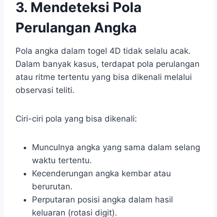
3. Mendeteksi Pola
Perulangan Angka
Pola angka dalam togel 4D tidak selalu acak.
Dalam banyak kasus, terdapat pola perulangan
atau ritme tertentu yang bisa dikenali melalui
observasi teliti.
Ciri-ciri pola yang bisa dikenali:
Munculnya angka yang sama dalam selang
waktu tertentu.
Kecenderungan angka kembar atau
berurutan.
Perputaran posisi angka dalam hasil
keluaran (rotasi digit).