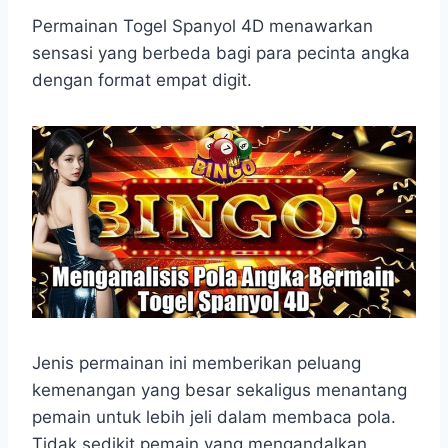
h
a
e
e
k
i
h
a
c
s
l
y
n
a
Permainan Togel Spanyol 4D menawarkan
t
e
s
e
p
e
r
sensasi yang berbeda bagi para pecinta angka
s
b
e
g
e
e
dengan format empat digit.
A
o
n
r
p
o
g
a
p
k
e
m
r
Jenis permainan ini memberikan peluang
kemenangan yang besar sekaligus menantang
pemain untuk lebih jeli dalam membaca pola.
Tidak sedikit pemain yang mengandalkan