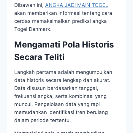
Dibawah ini,
ANGKA JADI MAIN TOGEL
akan memberikan informasi tentang cara
cerdas memaksimalkan prediksi angka
Togel Denmark.
Mengamati Pola Historis
Secara Teliti
Langkah pertama adalah mengumpulkan
data historis secara lengkap dan akurat.
Data disusun berdasarkan tanggal,
frekuensi angka, serta kombinasi yang
muncul. Pengelolaan data yang rapi
memudahkan identifikasi tren berulang
dalam periode tertentu.