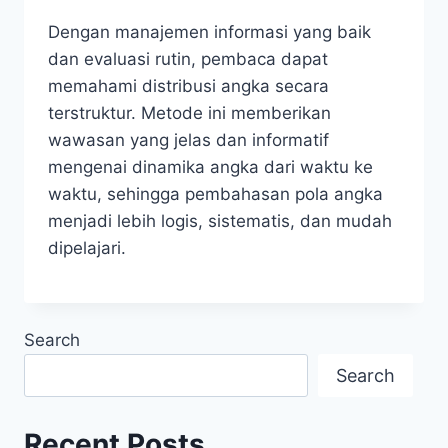
Dengan manajemen informasi yang baik
dan evaluasi rutin, pembaca dapat
memahami distribusi angka secara
terstruktur. Metode ini memberikan
wawasan yang jelas dan informatif
mengenai dinamika angka dari waktu ke
waktu, sehingga pembahasan pola angka
menjadi lebih logis, sistematis, dan mudah
dipelajari.
Search
Search
Recent Posts