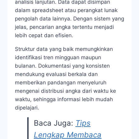
analisis lanjutan. Data dapat disimpan
dalam spreadsheet atau perangkat lunak
pengolah data lainnya. Dengan sistem yang
jelas, pencarian angka tertentu menjadi
lebih cepat dan efisien.
Struktur data yang baik memungkinkan
identifikasi tren mingguan maupun
bulanan. Dokumentasi yang konsisten
mendukung evaluasi berkala dan
memberikan pandangan menyeluruh
mengenai distribusi angka dari waktu ke
waktu, sehingga informasi lebih mudah
dipelajari.
Baca Juga:
Tips
Lengkap Membaca