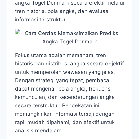
angka Togel Denmark secara efektif melalui
tren historis, pola angka, dan evaluasi
informasi terstruktur.
Fokus utama adalah memahami tren
historis dan distribusi angka secara objektif
untuk memperoleh wawasan yang jelas.
Dengan strategi yang tepat, pembaca
dapat mengenali pola angka, frekuensi
kemunculan, dan kecenderungan angka
secara terstruktur. Pendekatan ini
memungkinkan informasi tersaji dengan
rapi, mudah dipahami, dan efektif untuk
analisis mendalam.