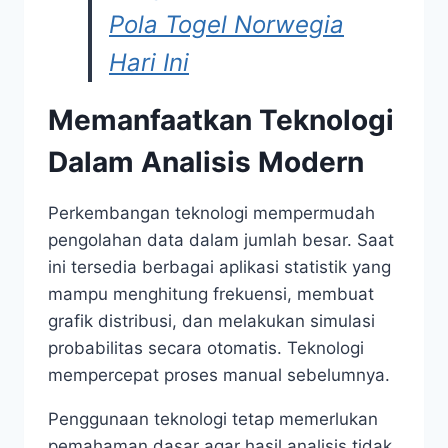
Pola Togel Norwegia
Hari Ini
Memanfaatkan Teknologi
Dalam Analisis Modern
Perkembangan teknologi mempermudah
pengolahan data dalam jumlah besar. Saat
ini tersedia berbagai aplikasi statistik yang
mampu menghitung frekuensi, membuat
grafik distribusi, dan melakukan simulasi
probabilitas secara otomatis. Teknologi
mempercepat proses manual sebelumnya.
Penggunaan teknologi tetap memerlukan
pemahaman dasar agar hasil analisis tidak