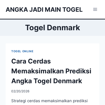
Skip
ANGKA JADI MAIN TOGEL
to
content
Togel Denmark
TOGEL ONLINE
Cara Cerdas
Memaksimalkan Prediksi
Angka Togel Denmark
02/20/2026
Strategi cerdas memaksimalkan prediksi