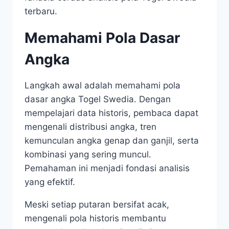
terbaru.
Memahami Pola Dasar
Angka
Langkah awal adalah memahami pola
dasar angka Togel Swedia. Dengan
mempelajari data historis, pembaca dapat
mengenali distribusi angka, tren
kemunculan angka genap dan ganjil, serta
kombinasi yang sering muncul.
Pemahaman ini menjadi fondasi analisis
yang efektif.
Meski setiap putaran bersifat acak,
mengenali pola historis membantu