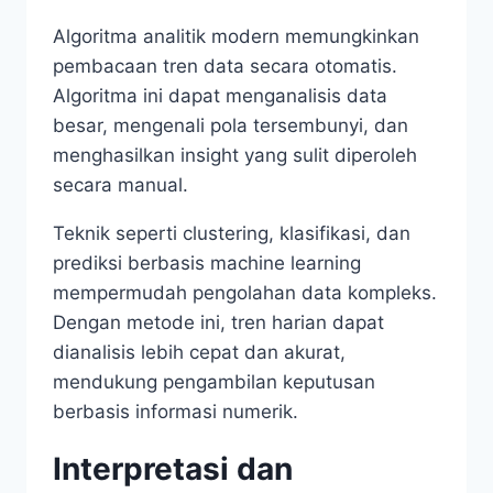
Algoritma analitik modern memungkinkan
pembacaan tren data secara otomatis.
Algoritma ini dapat menganalisis data
besar, mengenali pola tersembunyi, dan
menghasilkan insight yang sulit diperoleh
secara manual.
Teknik seperti clustering, klasifikasi, dan
prediksi berbasis machine learning
mempermudah pengolahan data kompleks.
Dengan metode ini, tren harian dapat
dianalisis lebih cepat dan akurat,
mendukung pengambilan keputusan
berbasis informasi numerik.
Interpretasi dan