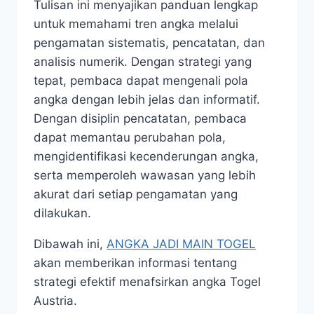
Tulisan ini menyajikan panduan lengkap
untuk memahami tren angka melalui
pengamatan sistematis, pencatatan, dan
analisis numerik. Dengan strategi yang
tepat, pembaca dapat mengenali pola
angka dengan lebih jelas dan informatif.
Dengan disiplin pencatatan, pembaca
dapat memantau perubahan pola,
mengidentifikasi kecenderungan angka,
serta memperoleh wawasan yang lebih
akurat dari setiap pengamatan yang
dilakukan.
Dibawah ini,
ANGKA JADI MAIN TOGEL
akan memberikan informasi tentang
strategi efektif menafsirkan angka Togel
Austria.