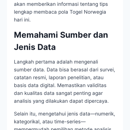
akan memberikan informasi tentang tips
lengkap membaca pola Togel Norwegia
hari ini.
Memahami Sumber dan
Jenis Data
Langkah pertama adalah mengenali
sumber data. Data bisa berasal dari survei,
catatan resmi, laporan penelitian, atau
basis data digital. Memastikan validitas
dan kualitas data sangat penting agar
analisis yang dilakukan dapat dipercaya.
Selain itu, mengetahui jenis data—numerik,
kategorikal, atau time-series—
mempermudah pemilihan metode analisis