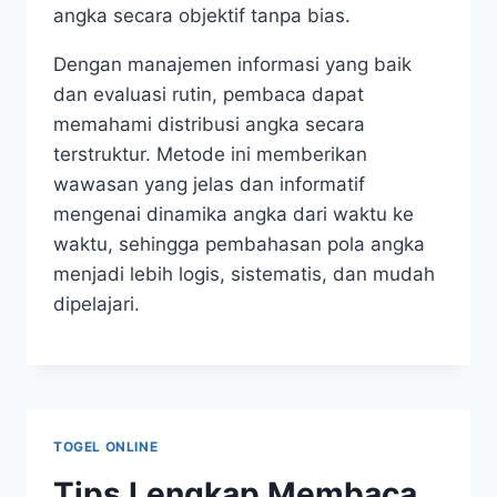
angka secara objektif tanpa bias.
Dengan manajemen informasi yang baik
dan evaluasi rutin, pembaca dapat
memahami distribusi angka secara
terstruktur. Metode ini memberikan
wawasan yang jelas dan informatif
mengenai dinamika angka dari waktu ke
waktu, sehingga pembahasan pola angka
menjadi lebih logis, sistematis, dan mudah
dipelajari.
TOGEL ONLINE
Tips Lengkap Membaca