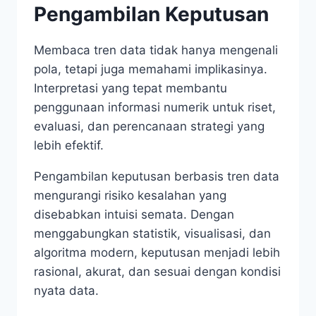
Pengambilan Keputusan
Membaca tren data tidak hanya mengenali
pola, tetapi juga memahami implikasinya.
Interpretasi yang tepat membantu
penggunaan informasi numerik untuk riset,
evaluasi, dan perencanaan strategi yang
lebih efektif.
Pengambilan keputusan berbasis tren data
mengurangi risiko kesalahan yang
disebabkan intuisi semata. Dengan
menggabungkan statistik, visualisasi, dan
algoritma modern, keputusan menjadi lebih
rasional, akurat, dan sesuai dengan kondisi
nyata data.