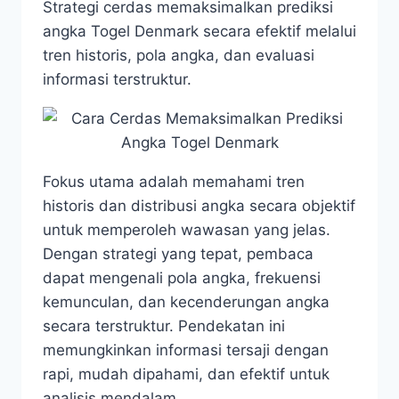
Strategi cerdas memaksimalkan prediksi
angka Togel Denmark secara efektif melalui
tren historis, pola angka, dan evaluasi
informasi terstruktur.
Fokus utama adalah memahami tren
historis dan distribusi angka secara objektif
untuk memperoleh wawasan yang jelas.
Dengan strategi yang tepat, pembaca
dapat mengenali pola angka, frekuensi
kemunculan, dan kecenderungan angka
secara terstruktur. Pendekatan ini
memungkinkan informasi tersaji dengan
rapi, mudah dipahami, dan efektif untuk
analisis mendalam.