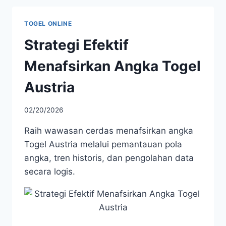
TOGEL ONLINE
Strategi Efektif
Menafsirkan Angka Togel
Austria
02/20/2026
Raih wawasan cerdas menafsirkan angka
Togel Austria melalui pemantauan pola
angka, tren historis, dan pengolahan data
secara logis.