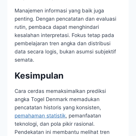
Manajemen informasi yang baik juga
penting. Dengan pencatatan dan evaluasi
rutin, pembaca dapat menghindari
kesalahan interpretasi. Fokus tetap pada
pembelajaran tren angka dan distribusi
data secara logis, bukan asumsi subjektif
semata.
Kesimpulan
Cara cerdas memaksimalkan prediksi
angka Togel Denmark memadukan
pencatatan historis yang konsisten,
pemahaman statistik
, pemanfaatan
teknologi, dan pola pikir rasional.
Pendekatan ini membantu melihat tren