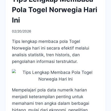
Pola Togel Norwegia Hari
Ini
02/20/2026
Tips lengkap membaca pola Togel
Norwegia hari ini secara efektif melalui
analisis statistik, tren historis, dan
pengolahan informasi terstruktur.
Mempelajari pola data numerik harian
menjadi keterampilan penting untuk
memahami tren angka dalam berbagai
bidang, mulai dari ekonomi, penelitian