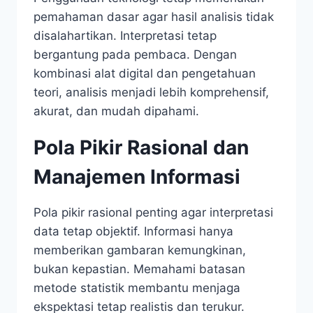
pemahaman dasar agar hasil analisis tidak
disalahartikan. Interpretasi tetap
bergantung pada pembaca. Dengan
kombinasi alat digital dan pengetahuan
teori, analisis menjadi lebih komprehensif,
akurat, dan mudah dipahami.
Pola Pikir Rasional dan
Manajemen Informasi
Pola pikir rasional penting agar interpretasi
data tetap objektif. Informasi hanya
memberikan gambaran kemungkinan,
bukan kepastian. Memahami batasan
metode statistik membantu menjaga
ekspektasi tetap realistis dan terukur.