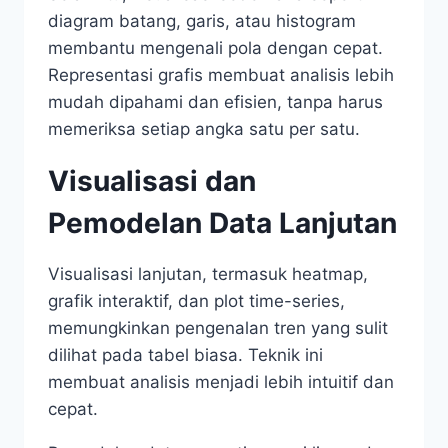
diagram batang, garis, atau histogram
membantu mengenali pola dengan cepat.
Representasi grafis membuat analisis lebih
mudah dipahami dan efisien, tanpa harus
memeriksa setiap angka satu per satu.
Visualisasi dan
Pemodelan Data Lanjutan
Visualisasi lanjutan, termasuk heatmap,
grafik interaktif, dan plot time-series,
memungkinkan pengenalan tren yang sulit
dilihat pada tabel biasa. Teknik ini
membuat analisis menjadi lebih intuitif dan
cepat.